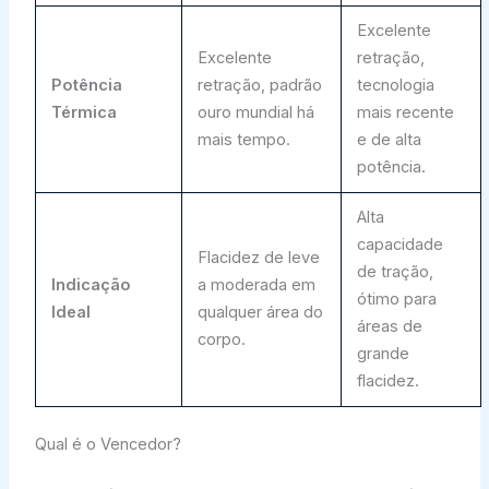
Excelente
Excelente
retração,
Potência
retração, padrão
tecnologia
Térmica
ouro mundial há
mais recente
mais tempo.
e de alta
potência.
Alta
capacidade
Flacidez de leve
de tração,
Indicação
a moderada em
ótimo para
Ideal
qualquer área do
áreas de
corpo.
grande
flacidez.
Qual é o Vencedor?