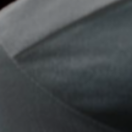
Como fica a textura do seio?
As próteses modernas possuem um gel de silicone de alta
coesividade. Isso significa que elas imitam perfeitamente a
densidade do tecido mamário natural. Especialmente
quando colocadas no plano submuscular (Dual Plane), o
toque fica extremamente macio, mantendo o movimento
natural dos seios e a temperatura do corpo.
[Sessão 7: FAQ Expandido (Para dominar o Google)]
Dúvidas Frequentes sobre Prótese de Silicone em SP
1. Qual o preço da Prótese de Silicone em São Paulo?
O valor da Mamoplastia de Aumento depende da marca e
tecnologia da prótese escolhida, da técnica cirúrgica
(subglandular ou submuscular) e do hospital onde o
procedimento será realizado. Como o Conselho Federal de
Medicina (CFM) não permite a divulgação de preços