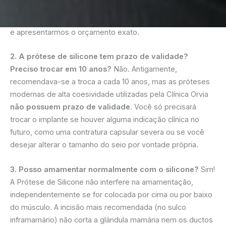
tabelados na internet, é fundamental agendar uma
avaliação com o Dr. Carlos para realizarmos a sua biometria
e apresentarmos o orçamento exato.
2. A prótese de silicone tem prazo de validade?
Preciso trocar em 10 anos?
Não. Antigamente,
recomendava-se a troca a cada 10 anos, mas as próteses
modernas de alta coesividade utilizadas pela Clínica Orvia
não possuem prazo de validade
. Você só precisará
trocar o implante se houver alguma indicação clínica no
futuro, como uma contratura capsular severa ou se você
desejar alterar o tamanho do seio por vontade própria.
3. Posso amamentar normalmente com o silicone?
Sim!
A Prótese de Silicone não interfere na amamentação,
independentemente se for colocada por cima ou por baixo
do músculo. A incisão mais recomendada (no sulco
inframamário) não corta a glândula mamária nem os ductos