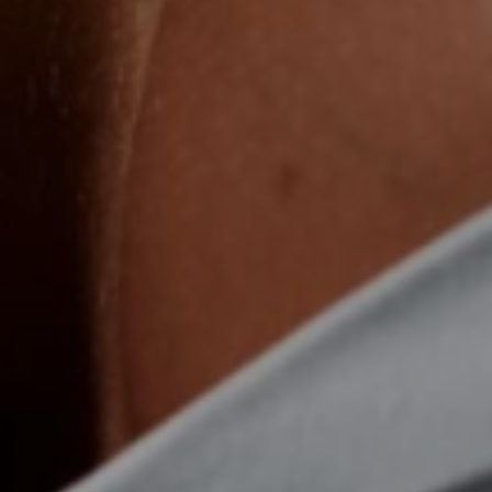
especializados em cirurgia plástica.
📍 Estrutura e Acolhimento:
Na nossa clínica na
Zona Sul de SP, você conta com um
acompanhamento próximo em todas as etapas,
desde os exames pré-operatórios até a alta
definitiva.
E se ficar artificial? E se eu escolher o tamanho errado?
O maior medo no consultório é:
“Doutor, e se o silicone
ficar muito grande, ou duro e artificial ao toque?”
Pode
ficar tranquila.
O processo de escolha do tamanho é uma
decisão conjunta. Nós utilizamos moldes (medidores) no
consultório para que você tenha uma noção real do volume.
O Dr. Carlos sempre respeitará o limite de elasticidade da
sua pele, o que previne o aspecto de “bola presa” e o
surgimento de estrias.