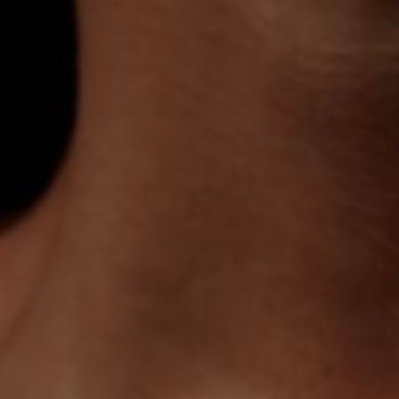
Além disso
, algumas mulheres perdem um leve volume
após dietas ou uma gestação inicial (sem grande flacidez),
deixando a parte superior do colo com um aspecto “vazio”.
A
Mamoplastia de Aumento (Prótese de Silicone)
é o
procedimento cirúrgico que transforma essa realidade. Na
Clínica Orvia, localizada na Zona Sul de São Paulo, nós não
acreditamos em resultados exagerados ou artificiais. O
nosso foco é encontrar o implante perfeito que se encaixe
na sua estrutura óssea e no seu estilo de vida, garantindo
seios lindos, firmes e proporcionais.
Como escolhemos o Silicone perfeito para você?
De fato
, colocar silicone não é “tamanho único”. O Dr.
Carlos realiza uma biometria detalhada do seu tórax para
definir três pilares fundamentais da sua cirurgia: