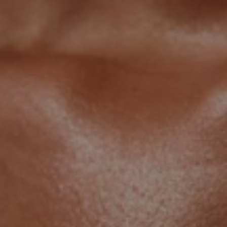
1. O Perfil e o
Formato da Prótese
Trabalhamos com os
melhores implantes do mundo, aprovados pela Anvisa e
pelo FDA. O perfil (Alto ou Super Alto) define o quanto o
seio será projetado para frente. Já o formato (Redondo ou
Anatômico/Gota) é escolhido de acordo com o colo que
você deseja: mais marcado ou mais natural.
2. A Posição do Implante
Subglandular (Por cima do músculo):
A
prótese fica logo abaixo da glândula mamária.
Indicada para mulheres que já possuem uma boa
quantidade de tecido natural para cobrir o
implante.
Submuscular ou Dual Plane (Por baixo do
músculo):
A prótese fica protegida pelo músculo
peitoral. É a técnica ideal para mulheres muito
magras, pois disfarça as bordas do silicone e
oferece um resultado visualmente muito mais