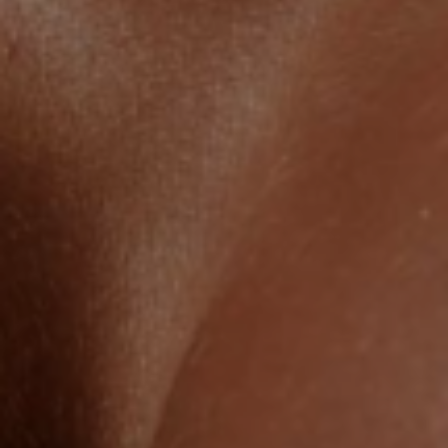
Clínica Orvia: Segurança Premium para o seu Implante em
SP
Em suma
, a escolha do seu cirurgião plástico dita não
apenas a beleza, mas a durabilidade do seu resultado. A
Clínica Orvia
une o refinamento estético a protocolos
rigorosos de saúde.
👨‍⚕️ O Cirurgião:
O Dr. Carlos Fernando Vieira das
Neves (CRM-SP 73594 | RQE 55020) é Membro
Titular da Sociedade Brasileira de Cirurgia Plástica
(SBCP). Ele domina as proporções matemáticas
do tórax feminino para evitar estrias ou resultados
que não combinem com você.
🏥 Hospitais de Excelência:
A sua segurança
vem em primeiro lugar. Operamos apenas em
centros cirúrgicos de alto padrão em São Paulo,
com suporte de UTI e anestesistas