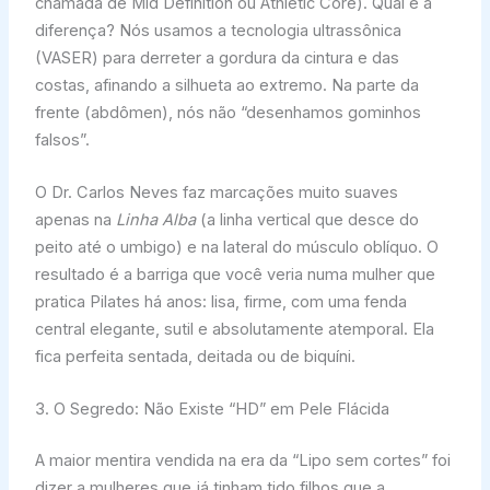
chamada de Mid Definition ou Athletic Core). Qual é a
diferença? Nós usamos a tecnologia ultrassônica
(VASER) para derreter a gordura da cintura e das
costas, afinando a silhueta ao extremo. Na parte da
frente (abdômen), nós não “desenhamos gominhos
falsos”.
O Dr. Carlos Neves faz marcações muito suaves
apenas na
Linha Alba
(a linha vertical que desce do
peito até o umbigo) e na lateral do músculo oblíquo. O
resultado é a barriga que você veria numa mulher que
pratica Pilates há anos: lisa, firme, com uma fenda
central elegante, sutil e absolutamente atemporal. Ela
fica perfeita sentada, deitada ou de biquíni.
3. O Segredo: Não Existe “HD” em Pele Flácida
A maior mentira vendida na era da “Lipo sem cortes” foi
dizer a mulheres que já tinham tido filhos que a