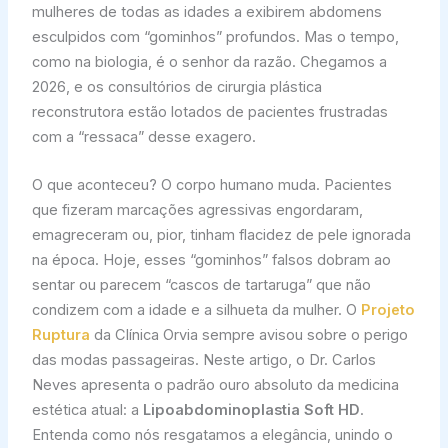
mulheres de todas as idades a exibirem abdomens
esculpidos com “gominhos” profundos. Mas o tempo,
como na biologia, é o senhor da razão. Chegamos a
2026, e os consultórios de cirurgia plástica
reconstrutora estão lotados de pacientes frustradas
com a “ressaca” desse exagero.
O que aconteceu? O corpo humano muda. Pacientes
que fizeram marcações agressivas engordaram,
emagreceram ou, pior, tinham flacidez de pele ignorada
na época. Hoje, esses “gominhos” falsos dobram ao
sentar ou parecem “cascos de tartaruga” que não
condizem com a idade e a silhueta da mulher. O
Projeto
Ruptura
da Clínica Orvia sempre avisou sobre o perigo
das modas passageiras. Neste artigo, o Dr. Carlos
Neves apresenta o padrão ouro absoluto da medicina
estética atual: a
Lipoabdominoplastia Soft HD
.
Entenda como nós resgatamos a elegância, unindo o