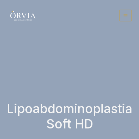
Ir
para
o
conteúdo
Lipoabdominoplastia
Soft HD