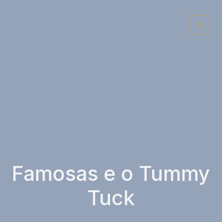
Ir
para
o
conteúdo
Famosas e o Tummy
Tuck