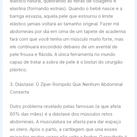
elástico natural, quebrando as fibras de colágeno e
elastina (formando estrias). Quando o bebê nasce e a
barriga esvazia, aquela pele que estourou o limite
elástico jamais voltará ao tamanho original. Fazer mil
abdominais por dia em cima de um tapete de academia
fará com que você tenha um músculo muito forte, mas
ele continuará escondido debaixo de um avental de
pele frouxa e flácida. A única ferramenta no mundo
capaz de tratar a sobra de pele é o bisturi do cirurgião
plástico.
3. Diástase: O Zíper Rompido Que Nenhum Abdominal
Conserta
Outro problema revelado pelas famosas (e que afeta
60% das mães) é a diástase dos músculos retos
abdominais. A musculatura se afasta para dar espaço
ao útero. Após o parto, a cartilagem que unia esses
músculos muitas vezes não volta a fechar. O resultado é