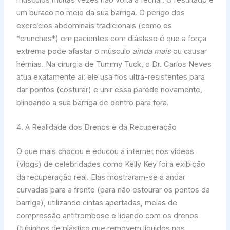
um buraco no meio da sua barriga. O perigo dos
exercícios abdominais tradicionais (como os
*crunches*) em pacientes com diástase é que a força
extrema pode afastar o músculo
ainda mais
ou causar
hérnias. Na cirurgia de Tummy Tuck, o Dr. Carlos Neves
atua exatamente aí: ele usa fios ultra-resistentes para
dar pontos (costurar) e unir essa parede novamente,
blindando a sua barriga de dentro para fora.
4. A Realidade dos Drenos e da Recuperação
O que mais chocou e educou a internet nos vídeos
(vlogs) de celebridades como Kelly Key foi a exibição
da recuperação real. Elas mostraram-se a andar
curvadas para a frente (para não estourar os pontos da
barriga), utilizando cintas apertadas, meias de
compressão antitrombose e lidando com os drenos
(tubinhos de plástico que removem líquidos nos