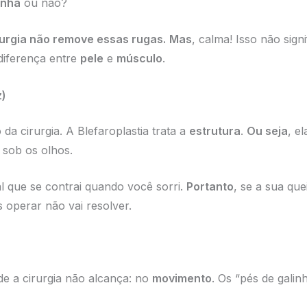
inha
ou não?
rurgia não remove essas rugas.
Mas
, calma! Isso não sig
diferença entre
pele
e
músculo
.
z)
da cirurgia. A Blefaroplastia trata a
estrutura
.
Ou seja
, e
 sob os olhos.
al que se contrai quando você sorri.
Portanto
, se a sua qu
s operar não vai resolver.
e a cirurgia não alcança: no
movimento
. Os “pés de gali