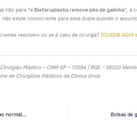
ja não para “a
Blefaroplastia remove pés de galinha
“, a 
, não existe concorrente para essa dupla quando o assunto
 cremes resolvem ou se é caso de cirurgia?
[CLIQUE AQUI e
Cirurgião Plástico – CRM-SP – 73594 | RQE – 55020
Membro
me de Cirurgiões Plásticos da Clínica Orvia
Inchaço e olho roxo: Quanto tempo para voltar ao normal após a Blefaroplastia?