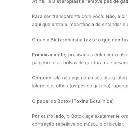
Afinal
, a
Blefaroplastia remove pés de gal
Para
ser transparente com você:
Não, a ci
aqui que entra a importância de entender a 
O que a Blefaroplastia faz (e o que não fa
Primeiramente
, precisamos entender o alvo 
pálpebra e as bolsas de gordura que pesam
Contudo
, ela não age na musculatura later
lateral dos olhos (os pés de galinha), apena
O papel do Botox (Toxina Botulínica)
Por outro lado
, o Botox age exatamente ond
contração repetitiva do músculo orbicular.