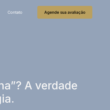
Contato
Agende sua avaliação
nha”? A verdade
ia.