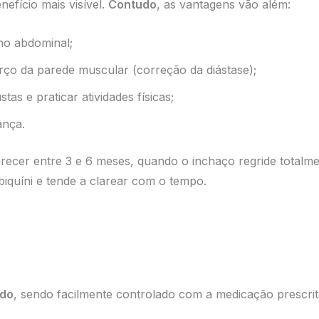
nefício mais visível.
Contudo
, as vantagens vão além:
no abdominal;
rço da parede muscular (correção da diástase);
tas e praticar atividades físicas;
ança.
arecer entre 3 e 6 meses, quando o inchaço regride totalm
biquíni e tende a clarear com o tempo.
ado
, sendo facilmente controlado com a medicação prescrit