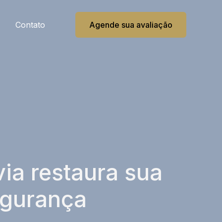
Contato
Agende sua avaliação
ia restaura sua
egurança