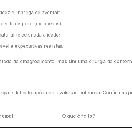
dez e “barriga de avental”;
perda de peso (ex-obesos);
atural relacionada à idade;
vel e expectativas realistas.
todo de emagrecimento,
mas sim
uma cirurgia de contorn
rgia é definido após uma avaliação criteriosa.
Confira as p
ncipal
O que é feito?