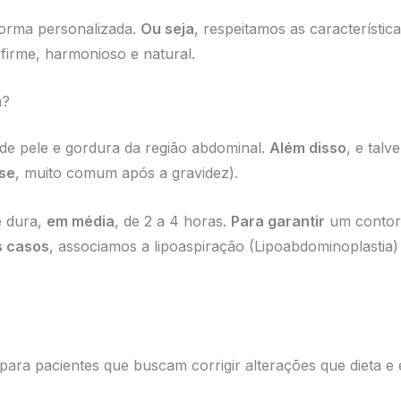
 forma personalizada.
Ou seja
, respeitamos as característic
irme, harmonioso e natural.
a?
 de pele e gordura da região abdominal.
Além disso
, e talv
se
, muito comum após a gravidez).
e dura,
em média
, de 2 a 4 horas.
Para garantir
um contorno
s casos
, associamos a lipoaspiração (Lipoabdominoplastia) 
para pacientes que buscam corrigir alterações que dieta e