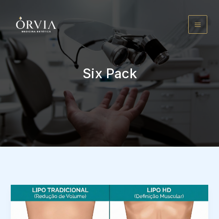
Ir
para
o
conteúdo
Six Pack