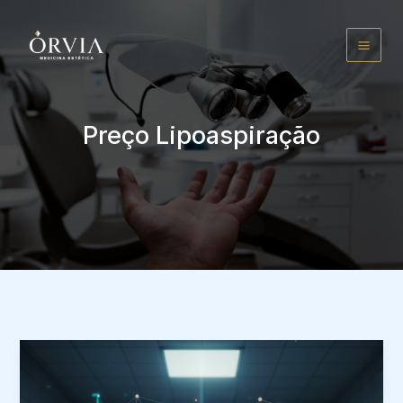
Ir
para
o
conteúdo
Preço Lipoaspiração