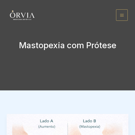
Ir
para
o
conteúdo
Mastopexia com Prótese