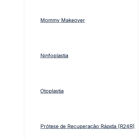
Mommy Makeover
Ninfoplastia
Otoplastia
Prótese de Recuperação Rápida (R24R)