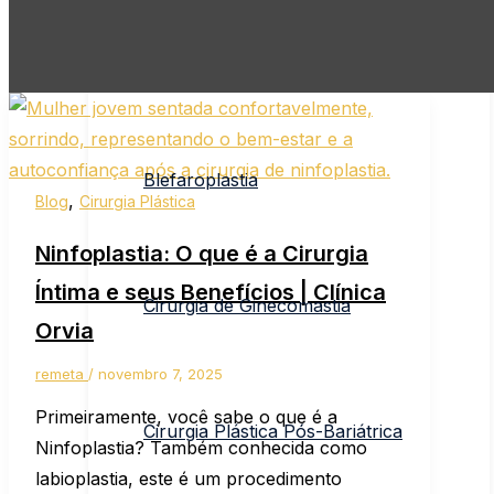
Abdominoplastia
Blefaroplastia
,
Blog
Cirurgia Plástica
Ninfoplastia: O que é a Cirurgia
Íntima e seus Benefícios | Clínica
Cirurgia de Ginecomastia
Orvia
remeta
/
novembro 7, 2025
Primeiramente, você sabe o que é a
Cirurgia Plástica Pós-Bariátrica
Ninfoplastia? Também conhecida como
labioplastia, este é um procedimento