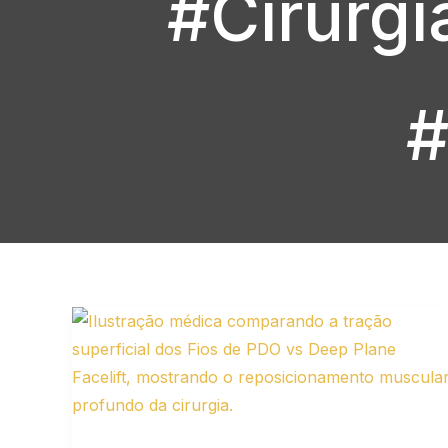
#Cirurgi
#