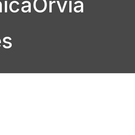
nicaOrvia
es