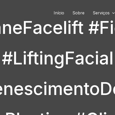
Início
Sobre
Serviços
neFacelift #
#LiftingFacial
nescimentoDe