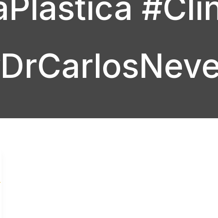
aPlastica #Cli
DrCarlosNev