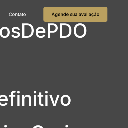
Contato
Agende sua avaliação
FiosDePDO
finitivo